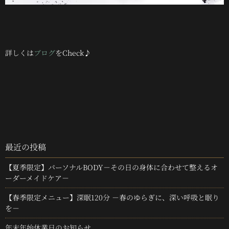
詳しくは
ブログ
をCheck♪
最近の投稿
【夏季限定】パーソナルBODY－その日の身体に合わせて整えるオ
ーダーメイドケア－
【春季限定メニュー】深眠120分 －春のゆらぎに、深い呼吸と眠り
を－
年末年始休業日のお知らせ