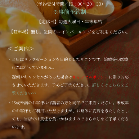
（予約受付時間／10：00～20：30）
※事前予約制
【定休日】毎週火曜日・年末年始
【駐車場】
無し。近隣のコインパーキングをご利用ください。
＜ご案内＞
・当店はリラクゼーションを目的としたサロンです。治療等の医療
行為は行っていません。
・遅刻やキャンセルがあった場合は
キャンセルポリシー
に則り対応
させていただきます。予めご了承ください。
詳しくはこちらをご
覧ください>>
・15歳未満のお客様は保護者の方と同伴でご来店ください。未成年
のお客様もご利用いただけますが、お身体に変調をきたしたとし
ても、当店では責任を負いかねますのであらかじめご了承くださ
いませ。