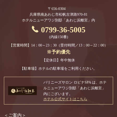
〒656-0304
兵庫県南あわじ市松帆古津路970-81
ホテルニューアワジ別邸「あわじ浜離宮」内
0799-36-5005
(内線150番)
【営業時間】14：00～23：30
（受付時間／13：00～22：00）
※予約優先
【定休日】年中無休
【駐車場】
ホテルの駐車場をご利用ください。
バリニーズサロン ロビナSPA は、ホテ
ルニューアワジ別邸「あわじ浜離宮」
内にございます。
ホテル公式サイトはこちら
＜ご案内＞