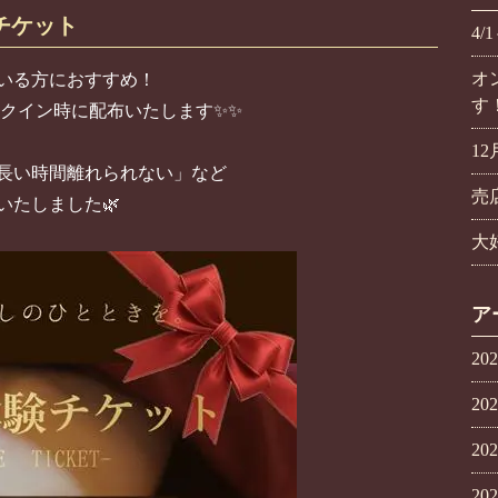
チケット
4
オ
いる方におすすめ！
す
ックイン時に配布いたします✨✨
1
長い時間離れられない」など
売
いたしました🌿
大
ア
20
20
20
20