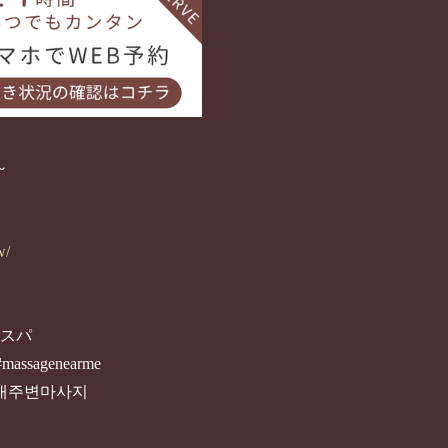
～
w/
#スパ
#massagenearme
#내주변마사지