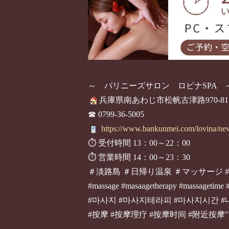
～ バリニーズサロン ロビナSPA 
兵庫県南あわじ市松帆古津路970-81
☎ 0799-36-5005
https://www.bankunmei.com/lovina/ne
⏱ 受付時間 13：00～22：00
⏱ 営業時間 14：00～23：30
＃淡路島 ＃日帰り温泉 ＃マッサージ 
#massage #masaagetherapy #massagetime 
#마사지 #마사지테라피 #마사지시간 
#按摩 #按摩理疗 #按摩时间 #附近按摩”