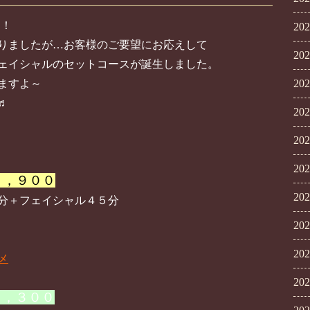
す！
20
りましたが…お客様のご要望にお応えして
20
ェイシャルのセットコースが誕生しました。
ますよ～
20
♬
20
20
20
０，９００
20
分＋フェイシャル４５分
20
20
メ
20
５，３００