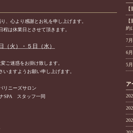
【
【
賜り、心より感謝とお礼を申し上げます。
約
日程は休業日とさせて頂きます。
7
日（火）・５日（水）
6
大変ご迷惑をお掛け致します。
5
さいますようお願い申し上げます。
ア
バリニーズサロン
20
ナSPA スタッフ一同
20
20
☆
20