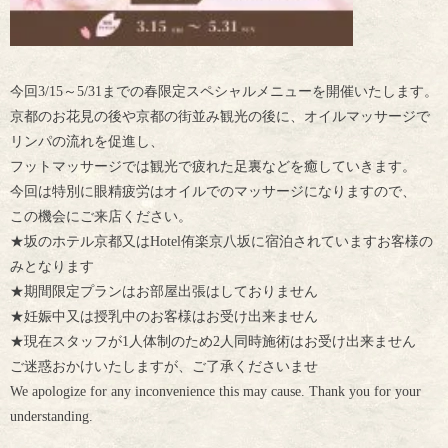
今回3/15～5/31までの春限定スペシャルメニューを開催いたします。
京都のお花見の後や京都の街並み観光の後に、オイルマッサージで
リンパの流れを促進し、
フットマッサージでは観光で疲れた足裏などを癒していきます。
今回は特別に眼精疲労はオイルでのマッサージになりますので、
この機会にご来店ください。
★坂のホテル京都又はHotel侑楽京八坂に宿泊されていますお客様の
みとなります
★期間限定プランはお部屋出張はしておりません
★妊娠中又は授乳中のお客様はお受け出来ません
★現在スタッフが1人体制のため2人同時施術はお受け出来ません
ご迷惑おかけいたしますが、ご了承くださいませ
We apologize for any inconvenience this may cause. Thank you for your
understanding.