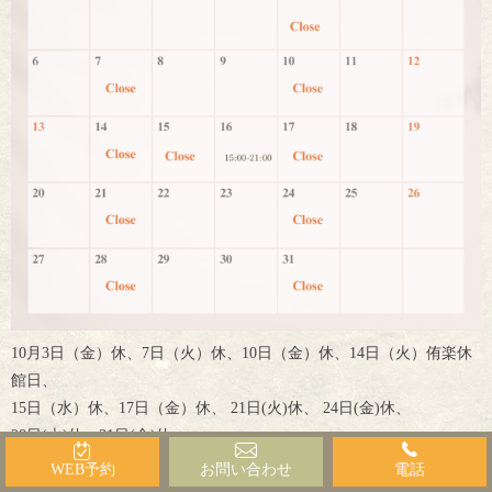
10月3日（金）休、7日（火）休、10日（金）休、14日（火）侑楽休
館日、
15日（水）休、17日（金）休、 21日(火)休、 24日(金)休、
28日(火)休、31日(金)休
⭐️16日は21時までの営業時間になっております
WEB予約
お問い合わせ
電話
又休館日でも事前にご連絡いただければ