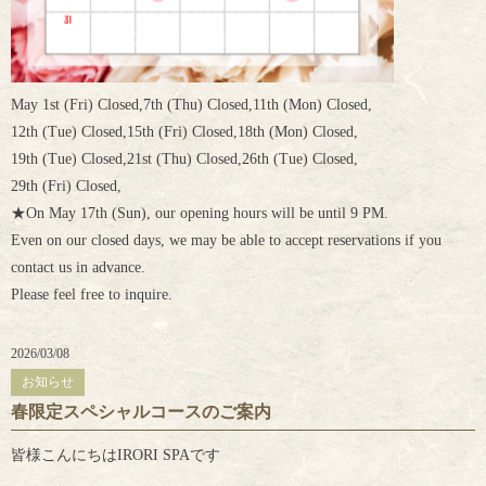
May 1st (Fri) Closed,7th (Thu) Closed,11th (Mon) Closed,
12th (Tue) Closed,15th (Fri) Closed,18th (Mon) Closed,
19th (Tue) Closed,
21st (Thu) Closed,
26th (Tue) Closed,
29th (Fri) Closed,
★On May 17th (Sun), our opening hours will be until 9 PM.
Even on our closed days, we may be able to accept reservations if you
contact us in advance.
Please feel free to inquire.
2026/03/08
お知らせ
春限定スペシャルコースのご案内
皆様こんにちはIRORI SPAです