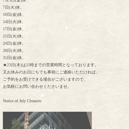
7月3日(金)休、
7日(火)休、
10日(金)休、
14日(火)休、
17日(金)休、
21日(火)休、
24日(金)休、
28日(火)休、
31日(金)休、
★23日(木)は21時までの営業時間となっております。
又お休みのお日にちでも事前にご連絡いただければ、
ご予約をお受けできる場合がございますので、
お気軽にお問い合わせくださいませ。
Notice of July Closures: