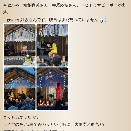
キセルや、角銅真美さん、寺尾紗穂さん、マヒトゥザピーポーが出
演。
（gezanが好きなんです。映画はまだ見れていません
）
とても良かったです！
ライブのあと2曲で終わりという時に、大雨☔と稲光⚡で