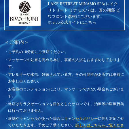
LAKE RETREAT MINAMO SPA(レイク
リトリート ミナモスパ)は、蒼の湖邸 ビ
ワフロント彦根にございます。
ホテル公式サイトはこちら
＜ご案内＞
・ご予約の10分前にご来店ください。
・マッサージの効果を高める為に、事前の入浴をおすすめしておりま
す。
・アレルギーや水虫、妊娠されている方、その可能性がある方は事前に
お申し出ください。
・お客様のコンディションにより、マッサージできない場合もございま
す。
・当店はリラクゼーションを目的としたサロンです。治療等の医療行為
は行っておりません。
・遅刻やキャンセルがあった場合は
キャンセルポリシー
に則り対応させ
ていただきます。予めご了承ください。
詳しくはこちらをご覧くださ