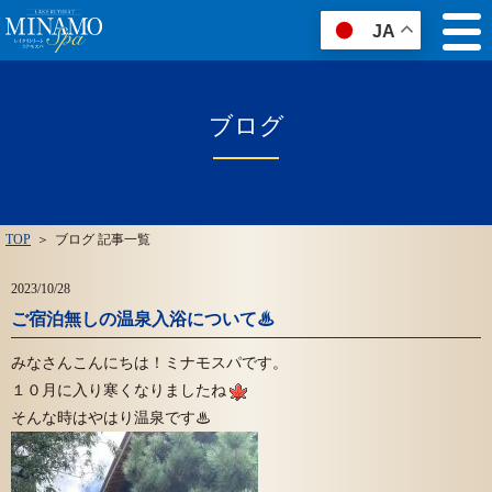
JA
ブログ
TOP
＞
ブログ 記事一覧
2023/10/28
ご宿泊無しの温泉入浴について♨
みなさんこんにちは！ミナモスパです。
１０月に入り寒くなりましたね
そんな時はやはり温泉です♨