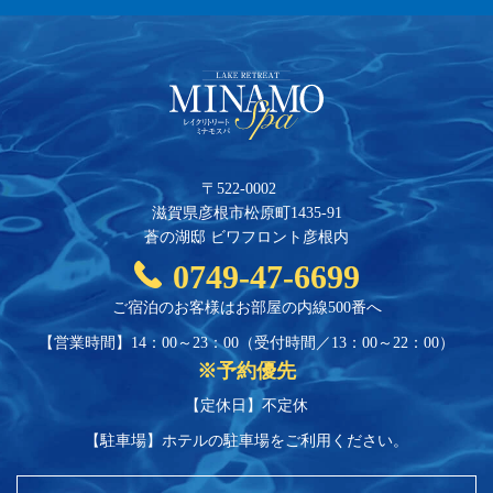
〒522-0002
滋賀県彦根市松原町1435-91
蒼の湖邸 ビワフロント彦根内
0749-47-6699
ご宿泊のお客様はお部屋の内線500番へ
【営業時間】14：00～23：00
（受付時間／13：00～22：00）
※予約優先
【定休日】不定休
【駐車場】
ホテルの駐車場をご利用ください。