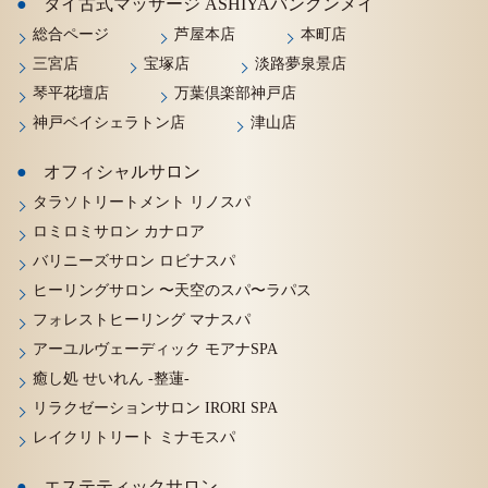
タイ古式マッサージ ASHIYAバンクンメイ
総合ページ
芦屋本店
本町店
三宮店
宝塚店
淡路夢泉景店
琴平花壇店
万葉倶楽部神戸店
神戸ベイシェラトン店
津山店
オフィシャルサロン
タラソトリートメント リノスパ
ロミロミサロン カナロア
バリニーズサロン ロビナスパ
ヒーリングサロン 〜天空のスパ〜ラパス
フォレストヒーリング マナスパ
アーユルヴェーディック モアナSPA
癒し処 せいれん -整蓮-
リラクゼーションサロン IRORI SPA
レイクリトリート ミナモスパ
エステティックサロン