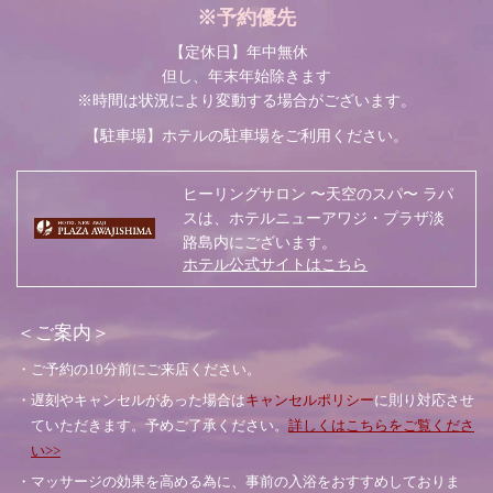
※予約優先
【定休日】年中無休
但し、年末年始除きます
※時間は状況により変動する場合がございます。
【駐車場】
ホテルの駐車場をご利用ください。
ヒーリングサロン 〜天空のスパ〜 ラパ
スは、ホテルニューアワジ・プラザ淡
路島内にございます。
ホテル公式サイトはこちら
＜ご案内＞
・ご予約の10分前にご来店ください。
・遅刻やキャンセルがあった場合は
キャンセルポリシー
に則り対応させ
ていただきます。予めご了承ください。
詳しくはこちらをご覧くださ
い>>
・マッサージの効果を高める為に、事前の入浴をおすすめしておりま